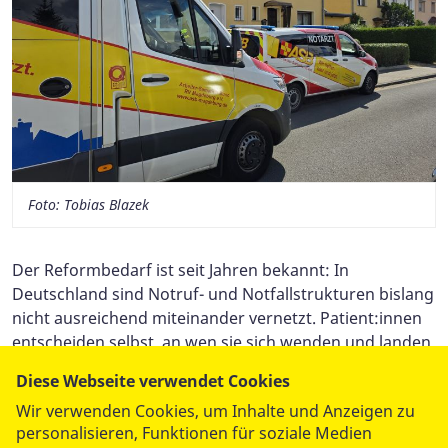
Foto: Tobias Blazek
Der Reformbedarf ist seit Jahren bekannt: In
Deutschland sind Notruf- und Notfallstrukturen bislang
nicht ausreichend miteinander vernetzt. Patient:innen
entscheiden selbst, an wen sie sich wenden und landen
dabei zu oft im falschen Versorgungssystem, was
Diese Webseite verwendet Cookies
Notaufnahmen und Rettungsdienste stark belastet. Der
Wir verwenden Cookies, um Inhalte und Anzeigen zu
ASB betont in seiner Stellungnahme, dass
personalisieren, Funktionen für soziale Medien
Zuständigkeiten, Finanzierung und Beteiligung der