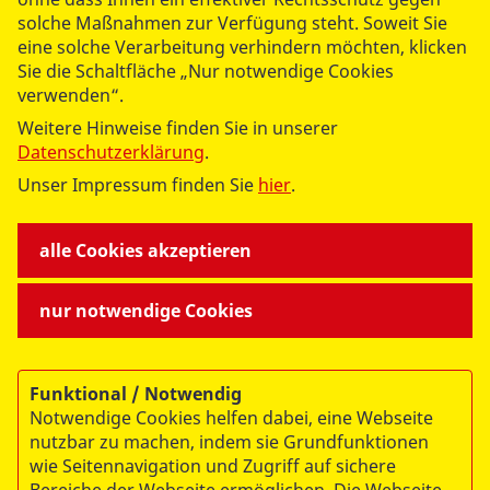
solche Maßnahmen zur Verfügung steht. Soweit Sie
Der ASB-Bundesvorsitzende Knut Fleckenstein
eine solche Verarbeitung verhindern möchten, klicken
unterstreicht: „Die Aufnahme des Rettungsdienstes als
Sie die Schaltfläche „Nur notwendige Cookies
eigenen Leistungsbereich im SGB V spiegelt die Realität
verwenden“.
der präklinischen Versorgung wider. Unsere
Weitere Hinweise finden Sie in unserer
Mitarbeitenden werden damit in dem, was sie können,
Datenschutzerklärung
.
anerkannt. Der Rettungsdienst ist weit mehr, als eine
Transportleistung. Wir sind Lebensretter,
Unser Impressum finden Sie
hier
.
Geburtshelfer, Tröster und helfen Menschen in
Notlagen schnell und qualifiziert.“
alle Cookies akzeptieren
Aus Sicht des ASB reicht es jedoch nicht aus, einzelne
Bereiche der Notfallversorgung weiterzuentwickeln.
nur notwendige Cookies
Der vorherrschende „Flickenteppich“ der
Notfallversorgung mit seinen sehr unterschiedlichen
regionalen Regelungen erschwert die bundeseinheitlich
Gleichbehandlung durch die Rettungsdienste. Dass der
Funktional / Notwendig
Notwendige Cookies helfen dabei, eine Webseite
Referentenentwurf erstmals durchgängige
nutzbar zu machen, indem sie Grundfunktionen
Qualitätsstandards für alle Abläufe der
wie Seitennavigation und Zugriff auf sichere
Notfallversorgung vorsieht, bewertet der ASB daher als