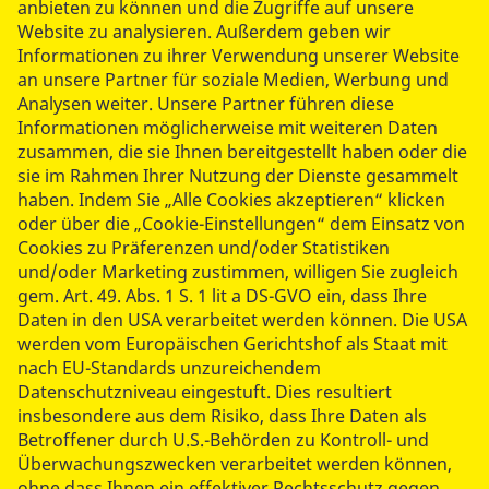
anbieten zu können und die Zugriffe auf unsere
Praxis geregelt werden müssen. Dazu sagt Knut
Website zu analysieren. Außerdem geben wir
Fleckenstein, Vorsitzender im ASB-Bundesverband:
Informationen zu ihrer Verwendung unserer Website
„Der ASB begrüßt ausdrücklich die Grundhaltung des
an unsere Partner für soziale Medien, Werbung und
Referentenentwurfs, jedes Hilfeersuchen ernst zu
Analysen weiter. Unsere Partner führen diese
nehmen und systematisch an die richtige
Informationen möglicherweise mit weiteren Daten
Behandlungsstelle zu steuern. Dieser Ansatz kann
zusammen, die sie Ihnen bereitgestellt haben oder die
grundlegende Verbesserungen in der
sie im Rahmen Ihrer Nutzung der Dienste gesammelt
Notfallversorgung bewirken und die Versorgung der
haben. Indem Sie „Alle Cookies akzeptieren“ klicken
oder über die „Cookie-Einstellungen“ dem Einsatz von
Patientinnen und Patienten spürbar verbessern. Nicht
Cookies zu Präferenzen und/oder Statistiken
die Hilfesuchenden entscheiden, welche Hilfe die
und/oder Marketing zustimmen, willigen Sie zugleich
richtige ist, sondern Fachkräfte lenken sie an die
gem. Art. 49. Abs. 1 S. 1 lit a DS-GVO ein, dass Ihre
richtige Stelle zu einer angemessenen Versorgung.“
Daten in den USA verarbeitet werden können. Die USA
Positiv bewertet der ASB zudem, dass die
werden vom Europäischen Gerichtshof als Staat mit
Notfallrettung künftig als eigener Leistungsbereich im
nach EU-Standards unzureichendem
Sozialgesetzbuch verankert werden soll. Damit erhält
Datenschutzniveau eingestuft. Dies resultiert
der Rettungsdienst erstmals eine klare rechtliche
insbesondere aus dem Risiko, dass Ihre Daten als
Verortung im Versorgungssystem und wird zur
Betroffener durch U.S.-Behörden zu Kontroll- und
eigenständigen medizinische Leistung.
Überwachungszwecken verarbeitet werden können,
ohne dass Ihnen ein effektiver Rechtsschutz gegen