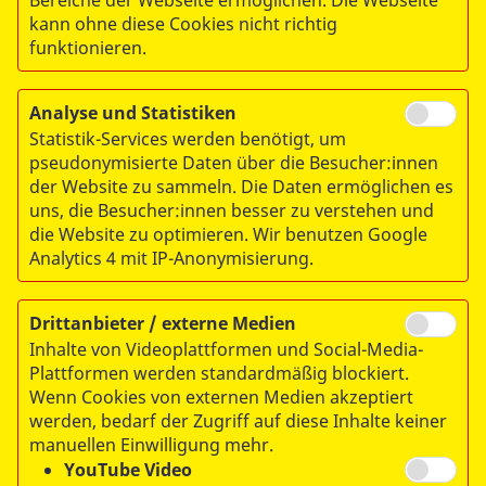
Bereiche der Webseite ermöglichen. Die Webseite
wichtigen Schritt. Bedauernswert und ein Fehler ist,
kann ohne diese Cookies nicht richtig
dass Hilfsorganisationen wie der ASB in
funktionieren.
entscheidenden Gremien zur Reform nicht
berücksichtigt werden sollen.
Analyse und Statistiken
Statistik-Services werden benötigt, um
Zur ausführlichen Stellungnahme gelangen Sie hier.
pseudonymisierte Daten über die Besucher:innen
der Website zu sammeln. Die Daten ermöglichen es
uns, die Besucher:innen besser zu verstehen und
die Website zu optimieren. Wir benutzen Google
Analytics 4 mit IP-Anonymisierung.
Drittanbieter / externe Medien
Inhalte von Videoplattformen und Social-Media-
Plattformen werden standardmäßig blockiert.
© 2026 ASB-Regionalverband Magdeburg e.V.
Wenn Cookies von externen Medien akzeptiert
werden, bedarf der Zugriff auf diese Inhalte keiner
Impressum
manuellen Einwilligung mehr.
Datenschutz
YouTube Video