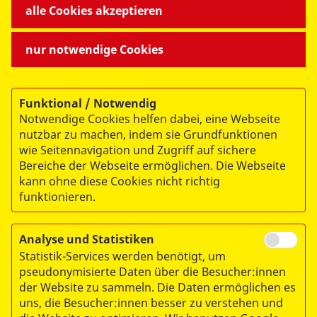
alle Cookies akzeptieren
nur notwendige Cookies
Christiane Mohs-Käferstein
Ausbildungsleiterin
Funktional / Notwendig
Erste-Hilfe-Ausbildung
Notwendige Cookies helfen dabei, eine Webseite
nutzbar zu machen, indem sie Grundfunktionen
Tel.:
0391 607443-27
wie Seitennavigation und Zugriff auf sichere
Fax: 0391 607443-26
Bereiche der Webseite ermöglichen. Die Webseite
ausbildung@asb-magdeburg.de
kann ohne diese Cookies nicht richtig
funktionieren.
ASB-RV Magdeburg e.V.
Analyse und Statistiken
Liebknechtstraße 75-77
Statistik-Services werden benötigt, um
39110 Magdeburg
pseudonymisierte Daten über die Besucher:innen
der Website zu sammeln. Die Daten ermöglichen es
uns, die Besucher:innen besser zu verstehen und