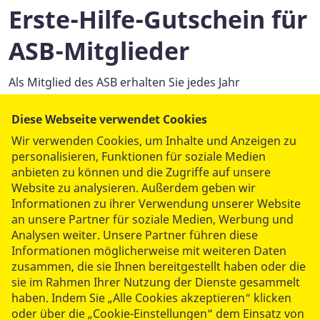
Erste-Hilfe-Gutschein für
ASB-Mitglieder
Als Mitglied des ASB erhalten Sie jedes Jahr
einen
Gutschein für einen Erste-Hilfe-Kurs
, mit dem Sie
Ihre Kenntnisse kostenlos auffrischen können. Dieser
Diese Webseite verwendet Cookies
gilt auch für die Lehrgänge zur Ersten Hilfe bei
Wir verwenden Cookies, um Inhalte und Anzeigen zu
Kindernotfällen und am Hund.
personalisieren, Funktionen für soziale Medien
anbieten zu können und die Zugriffe auf unsere
Kurse und Termine im
Website zu analysieren. Außerdem geben wir
Informationen zu ihrer Verwendung unserer Website
Überblick
an unsere Partner für soziale Medien, Werbung und
Analysen weiter. Unsere Partner führen diese
Informationen möglicherweise mit weiteren Daten
zusammen, die sie Ihnen bereitgestellt haben oder die
Anmeldung zum Erste-Hilfe-
sie im Rahmen Ihrer Nutzung der Dienste gesammelt
Kurs
haben. Indem Sie „Alle Cookies akzeptieren“ klicken
Hier können Sie sich für die Kurse anmelden.
oder über die „Cookie-Einstellungen“ dem Einsatz von