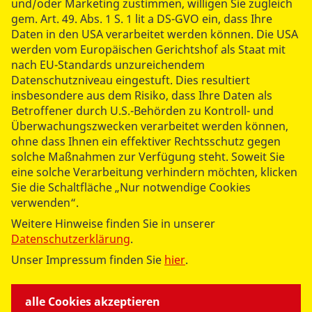
schenken! Ohne Sie wäre vieles nicht möglich. Ihr
und/oder Marketing zustimmen, willigen Sie zugleich
gem. Art. 49. Abs. 1 S. 1 lit a DS-GVO ein, dass Ihre
Engagement ist wichtiger denn je! Ich wünsche Ihnen
Daten in den USA verarbeitet werden können. Die USA
allen weiterhin viel Erfolg bei Ihrem wichtigen Einsatz!“
werden vom Europäischen Gerichtshof als Staat mit
In würdigem Rahmen wurden besonders Engagierte
nach EU-Standards unzureichendem
und langjährig aktive Ehrenamtliche ausgezeichnet. Die
Datenschutzniveau eingestuft. Dies resultiert
Arbeit und der Einsatz von Regina Nordmann und Frank
insbesondere aus dem Risiko, dass Ihre Daten als
Behrendt (beide ASB Salzlandkreis), von Norbert Bonatz
Betroffener durch U.S.-Behörden zu Kontroll- und
(ASB Saalekreis-Süd) und Lars Kubiak vom ASB Altkreis
Überwachungszwecken verarbeitet werden können,
Quedlinburg wurde mit dem „Ehrenpreis des ASB
ohne dass Ihnen ein effektiver Rechtsschutz gegen
Sachsen-Anhalt“ gewürdigt. Dr. Mahmoud Mouchairefa
solche Maßnahmen zur Verfügung steht. Soweit Sie
erhielt das „ASB-Ehrenkreuz in Bronze“. Er ist
eine solche Verarbeitung verhindern möchten, klicken
überzeugtes ASB-Mitglied seit 2002, ehrenamtlich aktiv
Sie die Schaltfläche „Nur notwendige Cookies
verwenden“.
im Vorstand des
ASB-Regionalverbandes
Halle/Bitterfeld e. V.
bereits seit dem Jahr 2007 und
Weitere Hinweise finden Sie in unserer
wirkt regelmäßig als aktiver Notarzt bei Übungen des
Datenschutzerklärung
.
Regionalverbandes mit.
Unser Impressum finden Sie
hier
.
Der Wünschewagen Sachsen-Anhalt konnte sich über
alle Cookies akzeptieren
zwei großartige Spenden freuen: Die TotalEnergies