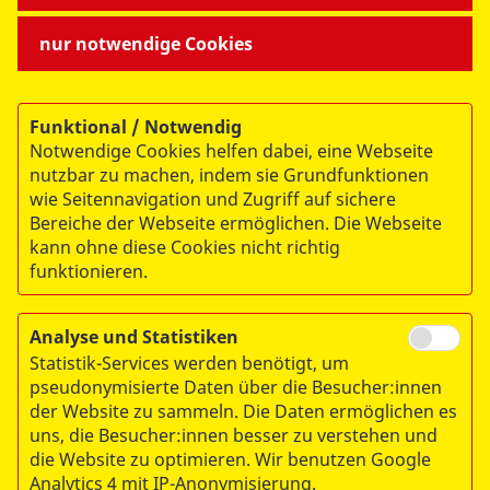
Raffiinerie Mitteldeutschland GmbH spendete 8.282
Euro. Das Geld stammt aus einem Mitarbeiter:innen-
nur notwendige Cookies
Fest, das im November stattfand. Einen symbolischen
Spendenscheck in Höhe von 5.000 Euro
überreichte Lions Club Halle "Fünf Türme". Der Erlös
Funktional / Notwendig
wurde beim Adventskalenderverkauf im vergangenen
Notwendige Cookies helfen dabei, eine Webseite
Jahr erzielt.
nutzbar zu machen, indem sie Grundfunktionen
wie Seitennavigation und Zugriff auf sichere
Bereiche der Webseite ermöglichen. Die Webseite
kann ohne diese Cookies nicht richtig
funktionieren.
Analyse und Statistiken
datenschutzkonform mit
Shariff
Statistik-Services werden benötigt, um
pseudonymisierte Daten über die Besucher:innen
der Website zu sammeln. Die Daten ermöglichen es
uns, die Besucher:innen besser zu verstehen und
die Website zu optimieren. Wir benutzen Google
Analytics 4 mit IP-Anonymisierung.