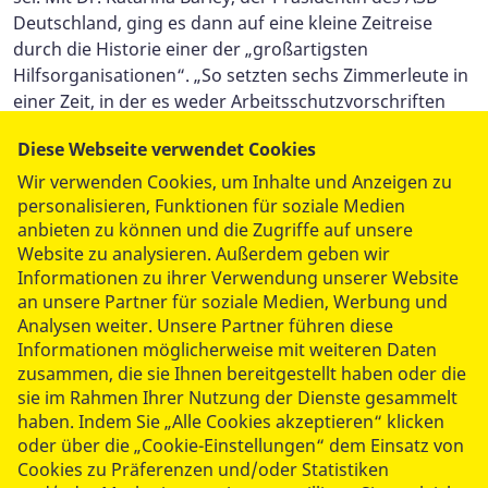
Deutschland, ging es dann auf eine kleine Zeitreise
durch die Historie einer der „großartigsten
Hilfsorganisationen“. „So setzten sechs Zimmerleute in
einer Zeit, in der es weder Arbeitsschutzvorschriften
noch Rettungsdienste gab und sich viele Arbeiter
Diese Webseite verwendet Cookies
schwer verletzten, gegen viele Widerstände den ersten
‚Lehrkursus über die Erste-Hilfe bei Unglücksfällen‘
Wir verwenden Cookies, um Inhalte und Anzeigen zu
durch. Und das ehrenamtlich! Sie waren nicht nur die
personalisieren, Funktionen für soziale Medien
anbieten zu können und die Zugriffe auf unsere
Gründerväter des heutigen Arbeiter-Samariter-
Website zu analysieren. Außerdem geben wir
Bundes“, so Barley weiter, „sie haben damals, genauso
Informationen zu ihrer Verwendung unserer Website
so wie Sie hier alle, Verantwortung übernommen.
an unsere Partner für soziale Medien, Werbung und
Verantwortung für Menschen, die Hilfe benötigen.
Analysen weiter. Unsere Partner führen diese
Dafür möchte ich mich bei Ihnen allen ganz herzlich
Informationen möglicherweise mit weiteren Daten
bedanken!“
zusammen, die sie Ihnen bereitgestellt haben oder die
Als Vertreterin des Ministerium für Arbeit, Soziales,
sie im Rahmen Ihrer Nutzung der Dienste gesammelt
Gesundheit und Gleichstellung betonte
haben. Indem Sie „Alle Cookies akzeptieren“ klicken
Staatssekretärin Susi Möbbeck „wie wertvoll es ist, in
oder über die „Cookie-Einstellungen“ dem Einsatz von
einer Zeit wie der unsrigen, Menschen Zeit zu
Cookies zu Präferenzen und/oder Statistiken