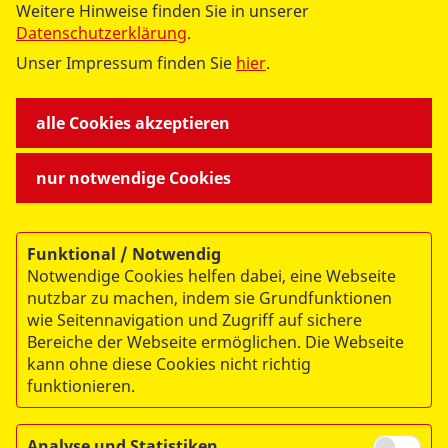
Weitere Hinweise finden Sie in unserer
Datenschutzerklärung
.
Sicher Silvester feiern mit Vorsicht und Respekt
Nehmen Sie Rücksicht auf Rettungskräfte
Unser Impressum finden Sie
hier
.
Der Jahreswechsel ist für die meisten Menschen ein
alle Cookies akzeptieren
Anlass zur Freude – ein Fest voller guter Vorsätze,
Feuerwerk und besonderer Feiern. Doch für die
nur notwendige Cookies
Einsatzkräfte im ASB-Rettungsdienst gehört die
Silvesternacht zu den stressigsten Nächten des Jahres.
Vermehrte Notfalleinsätze, darunter Verletzungen
Funktional / Notwendig
durch Feuerwerkskörper, Alkoholvergiftungen oder
Notwendige Cookies helfen dabei, eine Webseite
Unfälle, bringen Rettungsdienste oft an ihre
nutzbar zu machen, indem sie Grundfunktionen
Belastungsgrenze.
wie Seitennavigation und Zugriff auf sichere
Bereiche der Webseite ermöglichen. Die Webseite
Mehr lesen
kann ohne diese Cookies nicht richtig
funktionieren.
(aktuell)
1
2
3
4
5
6
Analyse und Statistiken