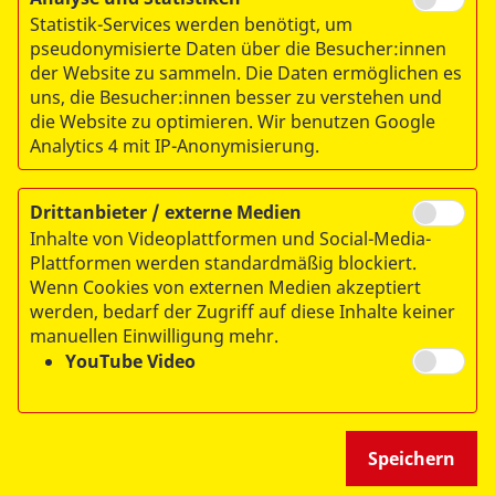
Statistik-Services werden benötigt, um
pseudonymisierte Daten über die Besucher:innen
7
…
15
der Website zu sammeln. Die Daten ermöglichen es
uns, die Besucher:innen besser zu verstehen und
die Website zu optimieren. Wir benutzen Google
Analytics 4 mit IP-Anonymisierung.
Drittanbieter / externe Medien
Inhalte von Videoplattformen und Social-Media-
Plattformen werden standardmäßig blockiert.
© 2026 ASB-Regionalverband Magdeburg e.V.
Wenn Cookies von externen Medien akzeptiert
werden, bedarf der Zugriff auf diese Inhalte keiner
Impressum
manuellen Einwilligung mehr.
Datenschutz
YouTube Video
Hinweisgeberschutz
Speichern