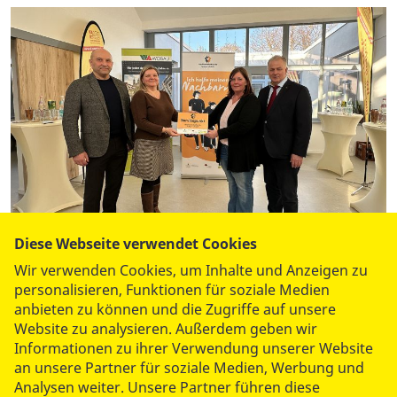
Diese Webseite verwendet Cookies
Wir verwenden Cookies, um Inhalte und Anzeigen zu
Unkomplizierte Hilfe von Tür zu Tür
personalisieren, Funktionen für soziale Medien
Erster Servicepunkt für
anbieten zu können und die Zugriffe auf unsere
Website zu analysieren. Außerdem geben wir
Nachbarschaftshilfe eröffnet
Informationen zu ihrer Verwendung unserer Website
an unsere Partner für soziale Medien, Werbung und
Mit der Eröffnung des ersten Servicepunktes
Analysen weiter. Unsere Partner führen diese
Nachbarschaftshilfe erhält Magdeburg eine zentrale