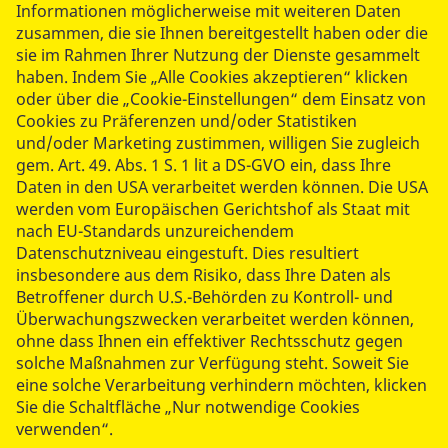
Informationen möglicherweise mit weiteren Daten
Anlaufstelle, die Menschen, die Unterstützung
zusammen, die sie Ihnen bereitgestellt haben oder die
benötigen und ehrenamtliche
sie im Rahmen Ihrer Nutzung der Dienste gesammelt
Nachbarschaftshelfer:innen gezielt zusammenbringt.
haben. Indem Sie „Alle Cookies akzeptieren“ klicken
oder über die „Cookie-Einstellungen“ dem Einsatz von
Cookies zu Präferenzen und/oder Statistiken
Mehr lesen
und/oder Marketing zustimmen, willigen Sie zugleich
gem. Art. 49. Abs. 1 S. 1 lit a DS-GVO ein, dass Ihre
Daten in den USA verarbeitet werden können. Die USA
werden vom Europäischen Gerichtshof als Staat mit
nach EU-Standards unzureichendem
Datenschutzniveau eingestuft. Dies resultiert
insbesondere aus dem Risiko, dass Ihre Daten als
Betroffener durch U.S.-Behörden zu Kontroll- und
Überwachungszwecken verarbeitet werden können,
ohne dass Ihnen ein effektiver Rechtsschutz gegen
solche Maßnahmen zur Verfügung steht. Soweit Sie
eine solche Verarbeitung verhindern möchten, klicken
Sie die Schaltfläche „Nur notwendige Cookies
verwenden“.