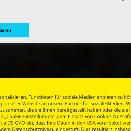
tieren
tieren
nalisieren, Funktionen für soziale Medien anbieten zu kön
unserer Website an unsere Partner für soziale Medien, W
zusammen, die sie Ihnen bereitgestellt haben oder die si
die „Cookie-Einstellungen“ dem Einsatz von Cookies zu Prä
 1 lit a DS-GVO ein, dass Ihre Daten in den USA verarbeite
B-Regionalverband Magdeburg e.V.
dem Datenschutzniveau eingestuft. Dies resultiert insbeso