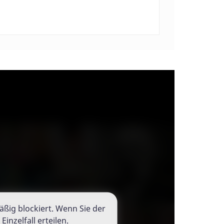
äßig blockiert. Wenn Sie der
äßig blockiert. Wenn Sie der
nzelfall erteilen.
nzelfall erteilen.