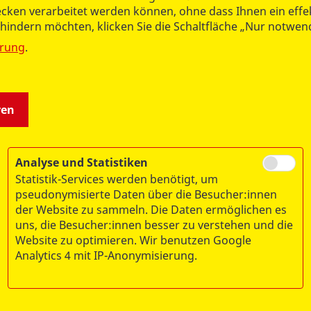
cken verarbeitet werden können, ohne dass Ihnen ein eff
Tel.:
0391 607443-10
rhindern möchten, klicken Sie die Schaltfläche „Nur notwe
Fax: 0391 607443-29
ärung
.
info@asb-magdeburg.de
ren
Analyse und Statistiken
Statistik-Services werden benötigt, um
pseudonymisierte Daten über die Besucher:innen
der Website zu sammeln. Die Daten ermöglichen es
uns, die Besucher:innen besser zu verstehen und die
Website zu optimieren. Wir benutzen Google
Analytics 4 mit IP-Anonymisierung.