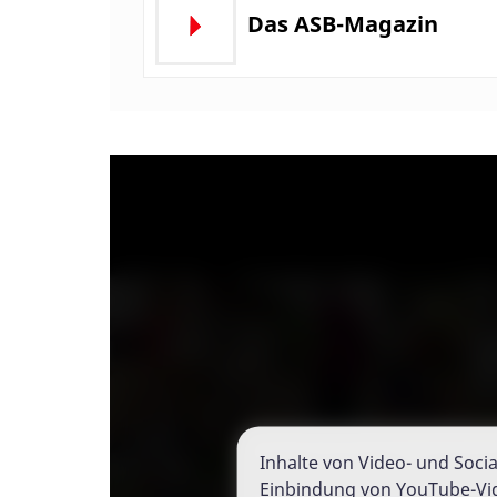
Das ASB-Magazin
Inhalte von Video- und Soci
Inhalte von Video- und Soci
Einbindung von YouTube-Vid
Einbindung von YouTube-Vid