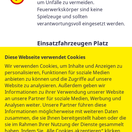
um Unfälle zu vermeiden.
Feuerwerkskörper sind keine
Spielzeuge und sollten
verantwortungsvoll eingesetzt werden.
Einsatzfahrzeugen Platz
machen
Diese Webseite verwendet Cookies
Wenn Sie ein Einsatzfahrzeug mit
Wir verwenden Cookies, um Inhalte und Anzeigen zu
Blaulicht und Martinshorn sehen,
personalisieren, Funktionen für soziale Medien
weichen Sie sofort aus und machen Sie
anbieten zu können und die Zugriffe auf unsere
den Weg frei.
Website zu analysieren. Außerdem geben wir
Informationen zu ihrer Verwendung unserer Website
an unsere Partner für soziale Medien, Werbung und
Respekt zeigen
Analysen weiter. Unsere Partner führen diese
Informationen möglicherweise mit weiteren Daten
Rettungskräfte sind da, um zu helfen.
zusammen, die sie Ihnen bereitgestellt haben oder die
Lautes oder aggressives Verhalten
sie im Rahmen Ihrer Nutzung der Dienste gesammelt
ihnen gegenüber behindert ihre Arbeit
haben. Indem Sie „Alle Cookies akzeptieren“ klicken