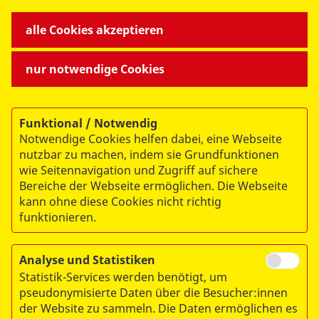
Zum Hintergrund: In der Silvesternacht 2024/2025
alle Cookies akzeptieren
verzeichneten Rettungsdienste bundesweit eine
besonders hohe Zahl an Einsätzen während der
nur notwendige Cookies
Silvesternacht. Erneut gab es Übergriffe auf
Einsatzkräfte und Fahrzeuge. Laut Statistik gehören
Verletzungen durch unsachgemäßen Umgang mit
Feuerwerkskörpern, Verkehrsunfälle unter
Funktional / Notwendig
Notwendige Cookies helfen dabei, eine Webseite
Alkoholeinfluss und Schlägereien zu den häufigsten
nutzbar zu machen, indem sie Grundfunktionen
Einsatzgründen. Oft sind
wie Seitennavigation und Zugriff auf sichere
Rettungsdienstmitarbeitenden zusätzlich mit
Bereiche der Webseite ermöglichen. Die Webseite
herausfordernden Situationen wie blockierten
kann ohne diese Cookies nicht richtig
Zugängen oder Übergriffen konfrontiert. Lassen Sie
funktionieren.
uns gemeinsam dafür sorgen, dass alle sicher und
unverletzt den Jahreswechsel begehen können – auch
jene, die in der Silvesternacht alles geben, um zu
Analyse und Statistiken
helfen. Kommen Sie gut und gesund ins neue Jahr!
Statistik-Services werden benötigt, um
pseudonymisierte Daten über die Besucher:innen
der Website zu sammeln. Die Daten ermöglichen es