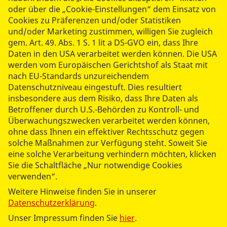
und ist inakzeptabel.
oder über die „Cookie-Einstellungen“ dem Einsatz von
Cookies zu Präferenzen und/oder Statistiken
und/oder Marketing zustimmen, willigen Sie zugleich
gem. Art. 49. Abs. 1 S. 1 lit a DS-GVO ein, dass Ihre
Daten in den USA verarbeitet werden können. Die USA
„Unsere Rettungsdienstmitarbeitenden sind an
werden vom Europäischen Gerichtshof als Staat mit
Silvester enorm gefordert. Während andere
nach EU-Standards unzureichendem
feiern, sind sie unermüdlich im Einsatz, um
Datenschutzniveau eingestuft. Dies resultiert
insbesondere aus dem Risiko, dass Ihre Daten als
Leben zu retten. Wir appellieren daher
Betroffener durch U.S.-Behörden zu Kontroll- und
eindringlich an alle: Halten Sie Rettungswege
Überwachungszwecken verarbeitet werden können,
frei, achten Sie auf die Sicherheit im Umgang
ohne dass Ihnen ein effektiver Rechtsschutz gegen
solche Maßnahmen zur Verfügung steht. Soweit Sie
mit Feuerwerk und begegnen Sie unseren
eine solche Verarbeitung verhindern möchten, klicken
Einsatzkräften mit Respekt. Jede Behinderung
Sie die Schaltfläche „Nur notwendige Cookies
verwenden“.
oder Verzögerung kann Leben kosten.“
Weitere Hinweise finden Sie in unserer
Datenschutzerklärung
.
Edith Wallmeier,
ASB-Geschäftsführerin Einsatzkräfte
und Bildung
Unser Impressum finden Sie
hier
.