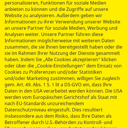
personalisieren, Funktionen für soziale Medien
anbieten zu können und die Zugriffe auf unsere
Website zu analysieren. Außerdem geben wir
Informationen zu ihrer Verwendung unserer Website
an unsere Partner für soziale Medien, Werbung und
Analysen weiter. Unsere Partner führen diese
Informationen möglicherweise mit weiteren Daten
zusammen, die sie Ihnen bereitgestellt haben oder die
sie im Rahmen Ihrer Nutzung der Dienste gesammelt
haben. Indem Sie „Alle Cookies akzeptieren“ klicken
Helfen Sie mit, Wünsche wahr werden zu lassen!
oder über die „Cookie-Einstellungen“ dem Einsatz von
Unterstützer
Cookies zu Präferenzen und/oder Statistiken
und/oder Marketing zustimmen, willigen Sie zugleich
gem. Art. 49. Abs. 1 S. 1 lit a DS-GVO ein, dass Ihre
Daten in den USA verarbeitet werden können. Die USA
werden vom Europäischen Gerichtshof als Staat mit
nach EU-Standards unzureichendem
Datenschutzniveau eingestuft. Dies resultiert
insbesondere aus dem Risiko, dass Ihre Daten als
Betroffener durch U.S.-Behörden zu Kontroll- und
datenschutzkonform mit
Shariff