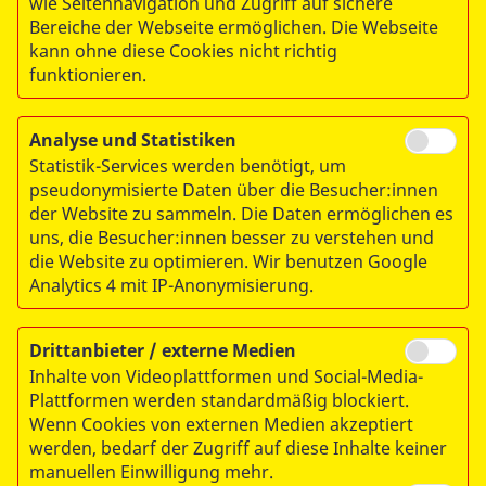
wie Seitennavigation und Zugriff auf sichere
Tel.:
0391 607443-60
Bereiche der Webseite ermöglichen. Die Webseite
Fax: 0391 607443-29
kann ohne diese Cookies nicht richtig
wuenschewagen@asb-st.de
funktionieren.
ASB RV Magdeburg e.V.
Analyse und Statistiken
Statistik-Services werden benötigt, um
Liebknechtstraße 75-77
pseudonymisierte Daten über die Besucher:innen
39110 Magdeburg
der Website zu sammeln. Die Daten ermöglichen es
uns, die Besucher:innen besser zu verstehen und
die Website zu optimieren. Wir benutzen Google
Analytics 4 mit IP-Anonymisierung.
Drittanbieter / externe Medien
Inhalte von Videoplattformen und Social-Media-
Plattformen werden standardmäßig blockiert.
© 2026 ASB-Regionalverband Magdeburg e.V.
Wenn Cookies von externen Medien akzeptiert
werden, bedarf der Zugriff auf diese Inhalte keiner
Impressum
manuellen Einwilligung mehr.