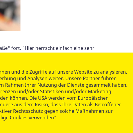
aße" fort. "Hier herrscht einfach eine sehr
 Magdeburgerin, die mit ihrem Berufswunsch in
sondern mir macht es wirklich Spaß, Menschen
ihr durch die Praxisanleiterin vermittelt wird.
nen und die Zugriffe auf unsere Website zu analysieren.
training.
erbung und Analysen weiter. Unsere Partner führen
e im Rahmen Ihrer Nutzung der Dienste gesammelt haben.
es nennt. Meint aber damit, dass er älteren
ferenzen und/oder Statistiken und/oder Marketing
t werden können. Die USA werden vom Europäischen
mussten. Leon Kraski ist übrigens einer der
ndere aus dem Risiko, dass Ihre Daten als Betroffener
er ein sogenanntes Wahlrecht und kann
ektiver Rechtsschutz gegen solche Maßnahmen zur
t mir und alles macht mir Spaß. Seit dem ersten
ndige Cookies verwenden“.
ge.