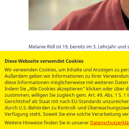
Melanie Röll ist 19, bereits im 3. Lehrjahr un
gute Arbeitsatmosphäre, Teamwork wird wirkli
die Fußstapfen ihrer Mutter tritt. "Wir habe
Diese Webseite verwendet Cookies
zu helfen", so Melanie Röll. Nicht nur das koll
Wir verwenden Cookies, um Inhalte und Anzeigen zu perso
Am liebsten kommuniziert sie mit den Bewohne
Außerdem geben wir Informationen zu ihrer Verwendung 
diese Informationen möglicherweise mit weiteren Daten 
Auch Leon Kraksi hat sich bewusst für den Pfle
Indem Sie „Alle Cookies akzeptieren“ klicken oder über 
zustimmen, willigen Sie zugleich gem. Art. 49. Abs. 1 S.
Menschen helfen will, ihre Lebensfreude zu b
Gerichtshof als Staat mit nach EU-Standards unzureichen
ersten Azubis, die die (noch neue) generalis
durch U.S.-Behörden zu Kontroll- und Überwachungszwe
entscheiden, ob er in die Alten- oder in die K
Verfügung steht. Soweit Sie eine solche Verarbeitung ve
Tag, hier beim ASB, bin ich fester Bestandteil
Weitere Hinweise finden Sie in unserer
Datenschutzerkl