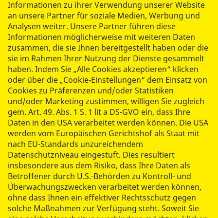
Informationen zu ihrer Verwendung unserer Website
an unsere Partner für soziale Medien, Werbung und
Analysen weiter. Unsere Partner führen diese
Informationen möglicherweise mit weiteren Daten
zusammen, die sie Ihnen bereitgestellt haben oder die
sie im Rahmen Ihrer Nutzung der Dienste gesammelt
haben. Indem Sie „Alle Cookies akzeptieren“ klicken
Von Adventsgestecken über Baumschmuck und
oder über die „Cookie-Einstellungen“ dem Einsatz von
Cookies zu Präferenzen und/oder Statistiken
hausgemachten Plätzchen bis hin zu kreativen
und/oder Marketing zustimmen, willigen Sie zugleich
Geschenken reichte die Palette. Dazu spielte
gem. Art. 49. Abs. 1 S. 1 lit a DS-GVO ein, dass Ihre
Weihachtsfrau Rieke auf ihrem Leierkasten
Daten in den USA verarbeitet werden können. Die USA
beschwingte Lieder. Am Nachmittag wartete
werden vom Europäischen Gerichtshof als Staat mit
selbsgebackener Kuchen in geselliger Kaffeerunde auf
nach EU-Standards unzureichendem
die Senior:innen. Dieses Mal galten für den
Datenschutzniveau eingestuft. Dies resultiert
Sternenmarkt besondere Vorkehrungen: Angehörige
insbesondere aus dem Risiko, dass Ihre Daten als
wurden vor Ort getestet und die Bewohner:innen
Betroffener durch U.S.-Behörden zu Kontroll- und
besuchten in kleinen Gruppen ihres Wohnbereiches
Überwachungszwecken verarbeitet werden können,
den Vorweihnachtszauber. Dennoch war es für alle eine
ohne dass Ihnen ein effektiver Rechtsschutz gegen
schöne Abwechslung und sorgte für etwas Vorfreude
solche Maßnahmen zur Verfügung steht. Soweit Sie