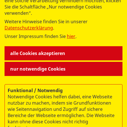
eine solche Verarbeitung verhindern möchten, klicken
auf die Adventszeit.
Sie die Schaltfläche „Nur notwendige Cookies
verwenden“.
Weitere Hinweise finden Sie in unserer
Datenschutzerklärung
.
Unser Impressum finden Sie
hier
.
datenschutzkonform mit
Shariff
alle Cookies akzeptieren
nur notwendige Cookies
Funktional / Notwendig
Notwendige Cookies helfen dabei, eine Webseite
nutzbar zu machen, indem sie Grundfunktionen
wie Seitennavigation und Zugriff auf sichere
Bereiche der Webseite ermöglichen. Die Webseite
© 2026 ASB-Regionalverband Magdeburg e.V.
kann ohne diese Cookies nicht richtig
Impressum