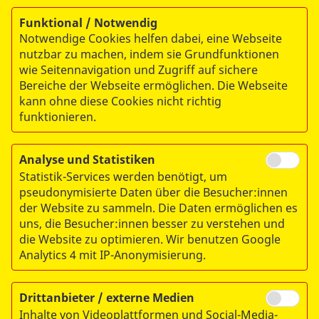
Luisa Garthof
Funktional / Notwendig
Koordinatorin ASB-Wünschewagen
Notwendige Cookies helfen dabei, eine Webseite
Tel.:
0391 607443-60
nutzbar zu machen, indem sie Grundfunktionen
Fax: 0391 607443-29
wie Seitennavigation und Zugriff auf sichere
wuenschewagen@asb-st.de
Bereiche der Webseite ermöglichen. Die Webseite
kann ohne diese Cookies nicht richtig
funktionieren.
ASB RV Magdeburg e.V.
Liebknechtstraße 75-77
Analyse und Statistiken
39110 Magdeburg
Statistik-Services werden benötigt, um
pseudonymisierte Daten über die Besucher:innen
der Website zu sammeln. Die Daten ermöglichen es
uns, die Besucher:innen besser zu verstehen und
die Website zu optimieren. Wir benutzen Google
Analytics 4 mit IP-Anonymisierung.
Drittanbieter / externe Medien
Inhalte von Videoplattformen und Social-Media-